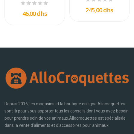
245,00 dhs
46,00 dhs
Depuis 2016, les magasins et la boutique en ligne Allocroquettes
sont là pour vous apporter tous les conseils dont vous avez besoin
pour prendre soin de vos animaux.Allocroquettes est spécialisée
dans la vente d'aliments et d'accessoires pour animaux