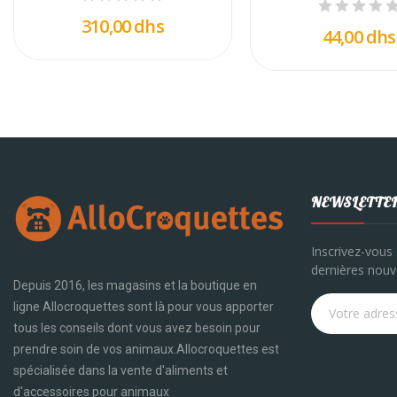
310,00 dhs
44,00 dhs
NEWSLETTE
Inscrivez-vous 
dernières nouve
Depuis 2016, les magasins et la boutique en
ligne Allocroquettes sont là pour vous apporter
tous les conseils dont vous avez besoin pour
prendre soin de vos animaux.Allocroquettes est
spécialisée dans la vente d'aliments et
d'accessoires pour animaux