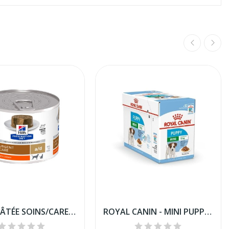
HILLS - PÂTÉE SOINS/CARE CHIEN -CHAT 200G
ROYAL CANIN - MINI PUPPY 12*85G BOITE