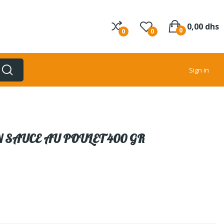
0,00 dhs
0
0
0
Sign in
N SAUCE AU POULET 400 GR