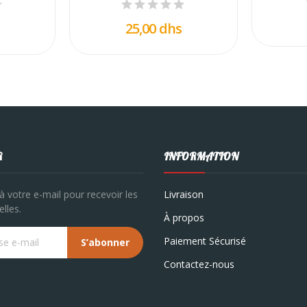
25,00 dhs
R
INFORMATION
à votre e-mail pour recevoir les
Livraison
lles.
À propos
Paiement Sécurisé
S’abonner
Contactez-nous