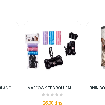
BUBIMEX OS NOUE BLANC AU POULET POUR CHIEN *5
MASCOW SET 3 ROULEAUX DISTRIBUTEUR DE SACS...
26,00 dhs