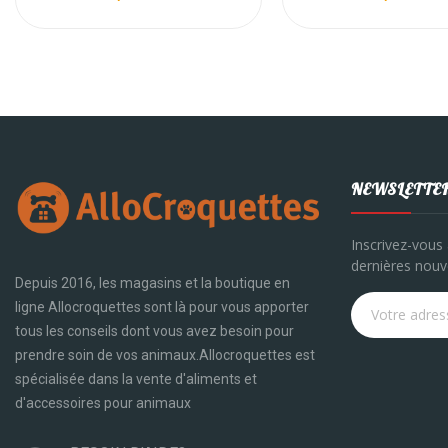
NEWSLETTE
Inscrivez-vous 
dernières nouve
Depuis 2016, les magasins et la boutique en
ligne Allocroquettes sont là pour vous apporter
tous les conseils dont vous avez besoin pour
prendre soin de vos animaux.Allocroquettes est
spécialisée dans la vente d'aliments et
d'accessoires pour animaux