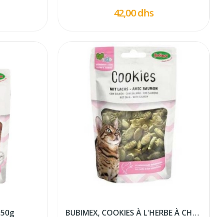
42,00 dhs
 50g
BUBIMEX, COOKIES À L'HERBE À CHAT ET AU SAUMON...