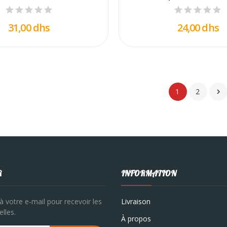
31,00 dhs
24,00 dhs
1
2

R
INFORMATION
à votre e-mail pour recevoir les
Livraison
lles.
À propos