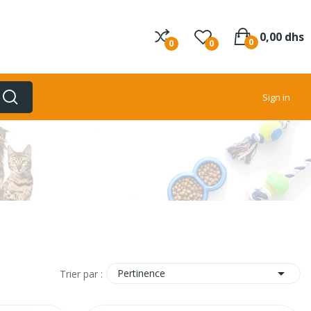
0,00 dhs
0
0
0
Sign in

Pertinence
Trier par :