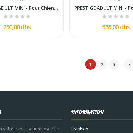
PRESTIGE ADULT MINI - Pour Chien Adulte De Race...
250,00 dhs
535,00 dhs
1
2
3
…
7
R
INFORMATION
à votre e-mail pour recevoir les
Livraison