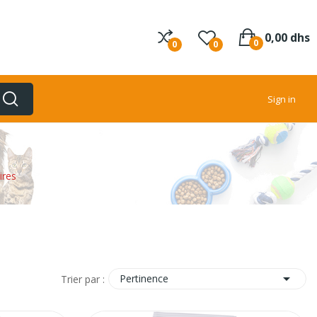
0,00 dhs
0
0
0
Sign in
ires

Pertinence
Trier par :