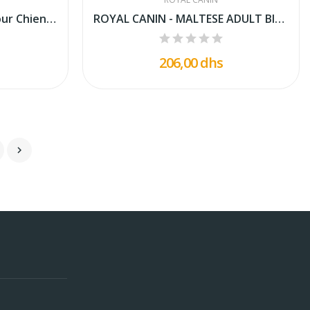
PRESTIGE ADULT MINI - Pour Chien Adulte De Race...
ROYAL CANIN - MALTESE ADULT BICHON MALTAIS 1.5KG
206,00 dhs
