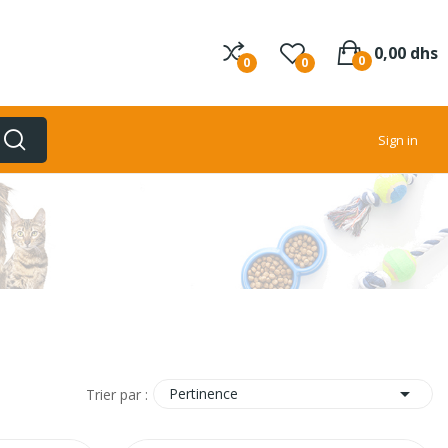
0,00 dhs
0
0
0
Sign in

Pertinence
Trier par :