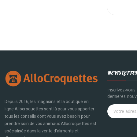
NEWSLETTE
Inscrivez-vous 
dernières nouve
Depuis 2016, les magasins et la boutique en
ligne Allocroquettes sont là pour vous apporter
tous les conseils dont vous avez besoin pour
prendre soin de vos animaux.Allocroquettes est
spécialisée dans la vente d'aliments et