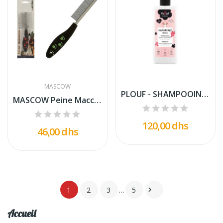
MASCOW
PLOUF - SHAMPOOING UNIVERSEL POUR CHIEN 400ML.
MASCOW Peine Maccota 21 Cm Surt
120,00 dhs
46,00 dhs
1
2
3
…
5

Accueil