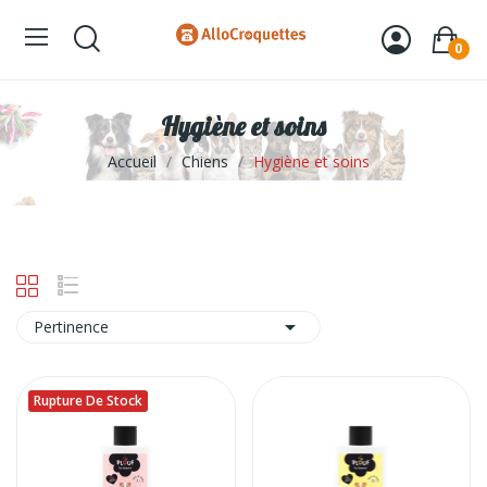
0
Hygiène et soins
Accueil
Chiens
Hygiène et soins

Pertinence
Rupture De Stock